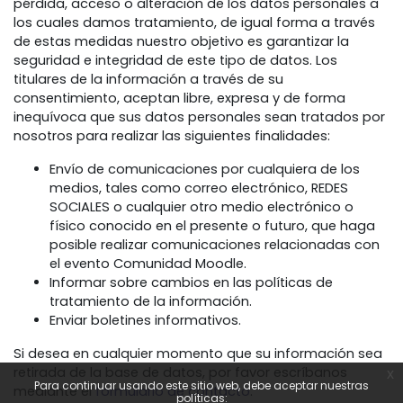
pérdida, acceso o alteración de los datos personales a
los cuales damos tratamiento, de igual forma a través
de estas medidas nuestro objetivo es garantizar la
seguridad e integridad de este tipo de datos. Los
titulares de la información a través de su
consentimiento, aceptan libre, expresa y de forma
inequívoca que sus datos personales sean tratados por
nosotros para realizar las siguientes finalidades:
Envío de comunicaciones por cualquiera de los
medios, tales como correo electrónico, REDES
SOCIALES o cualquier otro medio electrónico o
físico conocido en el presente o futuro, que haga
posible realizar comunicaciones relacionadas con
el evento Comunidad Moodle.
Informar sobre cambios en las políticas de
tratamiento de la información.
Enviar boletines informativos.
Si desea en cualquier momento que su información sea
retirada de la base de datos, por favor escríbanos
x
Para continuar usando este sitio web, debe aceptar nuestras
mediante el
formulario de contacto
.
políticas: