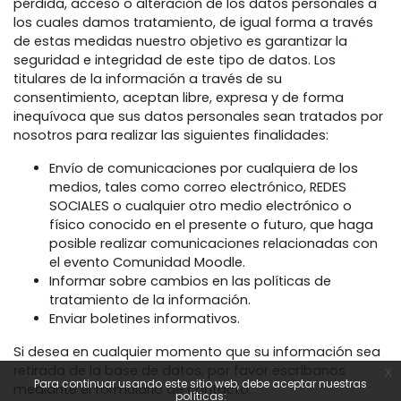
pérdida, acceso o alteración de los datos personales a
los cuales damos tratamiento, de igual forma a través
de estas medidas nuestro objetivo es garantizar la
seguridad e integridad de este tipo de datos. Los
titulares de la información a través de su
consentimiento, aceptan libre, expresa y de forma
inequívoca que sus datos personales sean tratados por
nosotros para realizar las siguientes finalidades:
Envío de comunicaciones por cualquiera de los
medios, tales como correo electrónico, REDES
SOCIALES o cualquier otro medio electrónico o
físico conocido en el presente o futuro, que haga
posible realizar comunicaciones relacionadas con
el evento Comunidad Moodle.
Informar sobre cambios en las políticas de
tratamiento de la información.
Enviar boletines informativos.
Si desea en cualquier momento que su información sea
retirada de la base de datos, por favor escríbanos
x
Para continuar usando este sitio web, debe aceptar nuestras
mediante el
formulario de contacto
.
políticas: