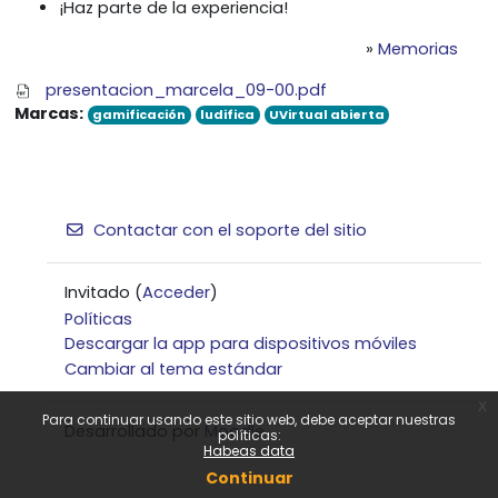
¡Haz parte de la experiencia!
»
Memorias
presentacion_marcela_09-00.pdf
Marcas:
gamificación
ludifica
UVirtual abierta
Contactar con el soporte del sitio
Invitado (
Acceder
)
Políticas
Descargar la app para dispositivos móviles
Cambiar al tema estándar
x
Para continuar usando este sitio web, debe aceptar nuestras
Desarrollado por
Moodle
políticas:
Habeas data
Continuar