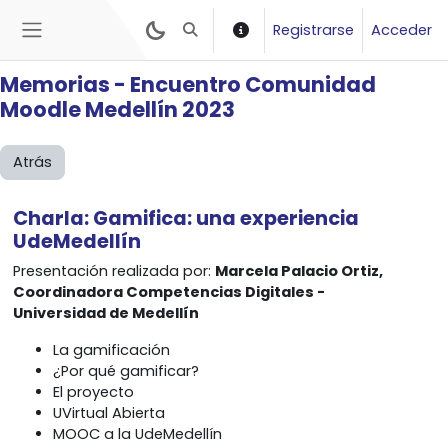
Salta al contenido principal
Registrarse
Acceder
Selector de búsqueda de entrada
Panel lateral
Memorias - Encuentro Comunidad
Moodle Medellín 2023
Atrás
Charla: Gamifica: una
experiencia
UdeMedellín
Presentación realizada por:
Marcela Palacio Ortiz,
Coordinadora Competencias Digitales -
Universidad de Medellín
La gamificación
¿Por qué gamificar?
El proyecto
UVirtual Abierta
MOOC a la UdeMedellín