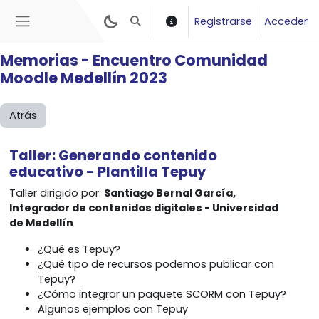
Salta al contenido principal
Registrarse
Acceder
Selector de búsqueda de entrada
Panel lateral
Memorias - Encuentro Comunidad
Moodle Medellín 2023
Atrás
Taller: Generando contenido
educativo
- Plantilla Tepuy
Taller dirigido por:
Santiago Bernal García,
Integrador de contenidos digitales - Universidad
de Medellín
¿Qué es Tepuy?
¿Qué tipo de recursos podemos publicar con
Tepuy?
¿Cómo integrar un paquete SCORM con Tepuy?
Algunos ejemplos con Tepuy