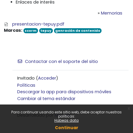
Enlaces de interés
»
Memorias
presentacion-tepuy.pdf
Marcas:
scorm
tepuy
genración de contenido
Contactar con el soporte del sitio
Invitado (
Acceder
)
Políticas
Descargar la app para dispositivos móviles
Cambiar al tema estándar
x
Para continuar usando este sitio web, debe aceptar nuestras
Desarrollado por
Moodle
políticas:
Habeas data
Continuar