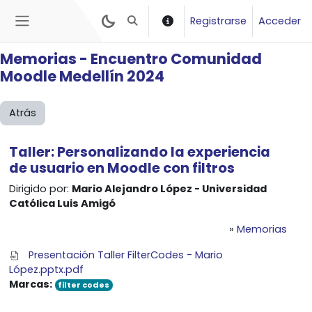
Salta al contenido principal
Registrarse
Acceder
Selector de búsqueda de entrada
Panel lateral
Memorias - Encuentro Comunidad
Moodle Medellín 2024
Atrás
Taller: Personalizando la experiencia
de
usuario en Moodle con filtros
Dirigido por:
Mario Alejandro López - Universidad
Católica Luis Amigó
»
Memorias
Presentación Taller FilterCodes - Mario
López.pptx.pdf
Marcas:
filter codes