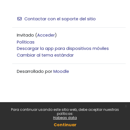
Contactar con el soporte del sitio
Invitado (
Acceder
)
Políticas
Descargar la app para dispositivos móviles
Cambiar al tema estándar
Desarrollado por
Moodle
x
Para continuar usando este sitio web, debe aceptar nuestras
políticas:
Habeas data
Continuar