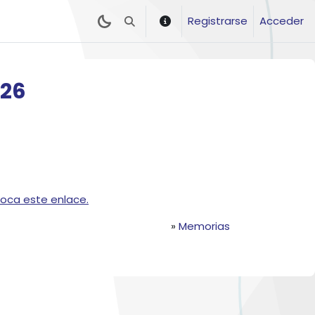
Registrarse
Acceder
Selector de búsqueda de entrada
026
toca este enlace.
»
Memorias