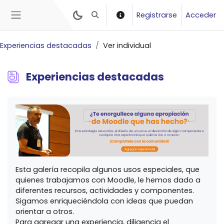
Salta al contenido principal
Registrarse
Acceder
Selector de búsqueda de entrada
Panel lateral
Experiencias destacadas
Ver individual
Experiencias
destacadas
Requisitos de finalización
Esta galería recopila algunos usos especiales, que
quienes trabajamos con Moodle, le hemos dado a
diferentes recursos, actividades y componentes.
Sigamos enriqueciéndola con ideas que puedan
orientar a otros.
Para agregar una experiencia, diligencia el