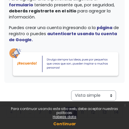
formulario
teniendo presente que, por seguridad,
deberás registrarte en el sitio
para agregar la
información.
Puedes crear una cuenta ingresando a la
página
de
registro o puedes
autenticarte usando tu cuenta
de Google.
Ver modo de navegación te
x
Para continuar usando este sitio web, debe aceptar nuestras
Página anterior
Página 1
Página 7
Página 8
Página 9
Página 10
Página 11
Página 12
Página 13
Pági
«
1
…
7
8
9
10
11
12
13
14
políticas:
Habeas data
Página 15
Siguiente página
15
»
Continuar
Daniel Bastidas