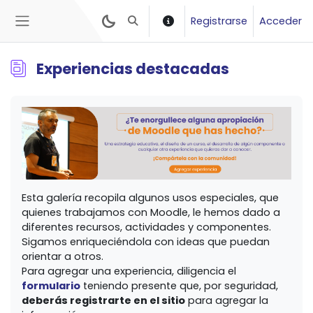
Salta al contenido principal
Registrarse
Acceder
Selector de búsqueda de entrada
Panel lateral
Experiencias
destacadas
Requisitos de finalización
Esta galería recopila algunos usos especiales, que
quienes trabajamos con Moodle, le hemos dado a
diferentes recursos, actividades y componentes.
Sigamos enriqueciéndola con ideas que puedan
orientar a otros.
Para agregar una experiencia, diligencia el
formulario
teniendo presente que, por seguridad,
deberás registrarte en el sitio
para agregar la