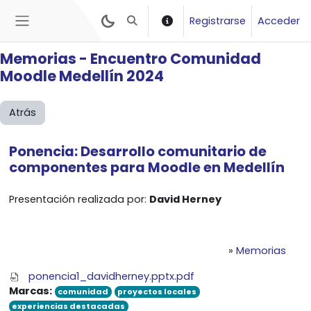
Salta al contenido principal
Registrarse
Acceder
Selector de búsqueda de entrada
Panel lateral
Memorias - Encuentro Comunidad
Moodle Medellín 2024
Atrás
Ponencia: Desarrollo comunitario de
componentes
para Moodle en Medellín
Presentación realizada por:
David Herney
»
Memorias
ponencia1_davidherney.pptx.pdf
Marcas:
comunidad
proyectos locales
experiencias destacadas