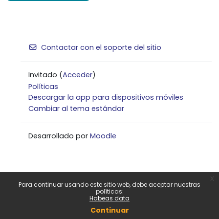
Contactar con el soporte del sitio
Invitado (
Acceder
)
Políticas
Descargar la app para dispositivos móviles
Cambiar al tema estándar
Desarrollado por
Moodle
x
Para continuar usando este sitio web, debe aceptar nuestras
políticas:
Habeas data
Continuar