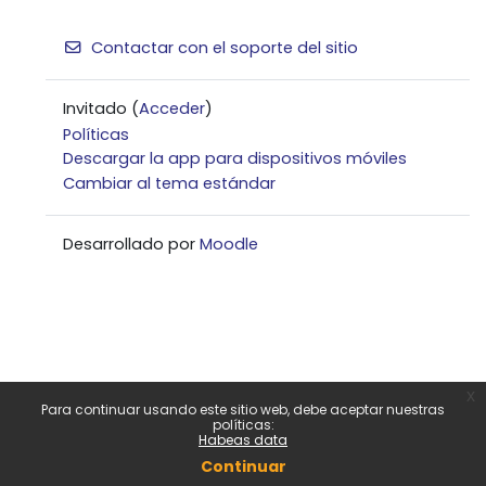
Contactar con el soporte del sitio
Invitado (
Acceder
)
Políticas
Descargar la app para dispositivos móviles
Cambiar al tema estándar
Desarrollado por
Moodle
x
Para continuar usando este sitio web, debe aceptar nuestras
políticas:
Habeas data
Continuar