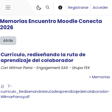
Salta al contenido principal
Registrarse
Acceder
Selector de búsqueda de entrada
Panel lateral
Memorias Encuentro Moodle
Conecta
2026
Atrás
Currículo, rediseñando la ruta
de
aprendizaje del colaborador
Con Wilmar Parra - Engagement SAS - Grupo FEK
»
Memorias
7-
currículo_Redisenandolarutadeaprendizajedelcolaborador-
WilmarParra.pdf