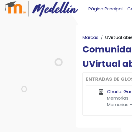
Salta al contenido principal
Página Principal
C
Marcas
UVirtual abi
Comunida
UVirtual
ab
ENTRADAS DE GLO
Charla: Gam
Memorias
Memorias -