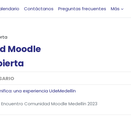
alendario
Contáctanos
Preguntas frecuentes
Más
erta
d
Moodle
ierta
SARIO
ifica: una experiencia UdeMedellín
 Encuentro Comunidad Moodle Medellín 2023