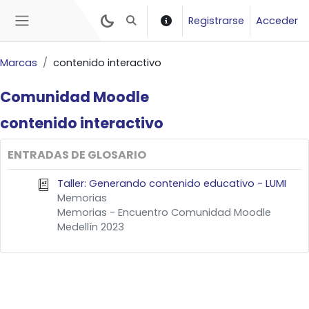
Salta al contenido principal
Registrarse
Acceder
Selector de búsqueda de entrada
Panel lateral
Marcas
contenido interactivo
Comunidad
Moodle
contenido
interactivo
ENTRADAS DE GLOSARIO
Taller: Generando contenido educativo - LUMI
Memorias
Memorias - Encuentro Comunidad Moodle
Medellín 2023