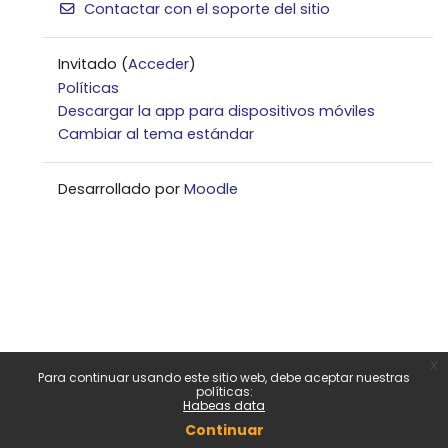
Contactar con el soporte del sitio
Invitado (
Acceder
)
Políticas
Descargar la app para dispositivos móviles
Cambiar al tema estándar
Desarrollado por
Moodle
x
Para continuar usando este sitio web, debe aceptar nuestras
políticas:
Habeas data
Continuar