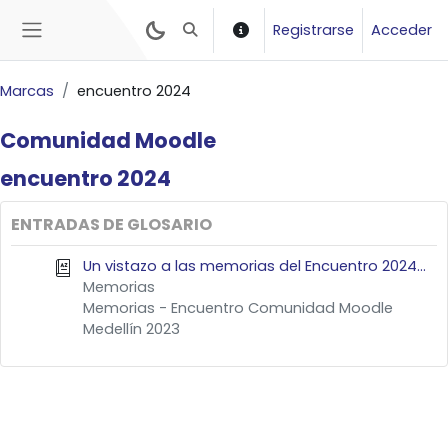
Salta al contenido principal
Registrarse
Acceder
Selector de búsqueda de entrada
Panel lateral
Marcas
encuentro 2024
Comunidad
Moodle
encuentro
2024
ENTRADAS DE GLOSARIO
Un vistazo a las memorias del Encuentro 2024...
Memorias
Memorias - Encuentro Comunidad Moodle
Medellín 2023