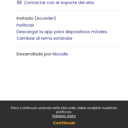
Contactar con el soporte del sitio
Invitado (
Acceder
)
Políticas
Descargar la app para dispositivos móviles
Cambiar al tema estándar
Desarrollado por
Moodle
x
Para continuar usando este sitio web, debe aceptar nuestras
políticas:
Habeas data
Continuar