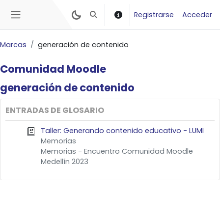
Salta al contenido principal
Registrarse
Acceder
Selector de búsqueda de entrada
Panel lateral
Marcas
generación de contenido
Comunidad
Moodle
generación de
contenido
ENTRADAS DE GLOSARIO
Taller: Generando contenido educativo - LUMI
Memorias
Memorias - Encuentro Comunidad Moodle
Medellín 2023