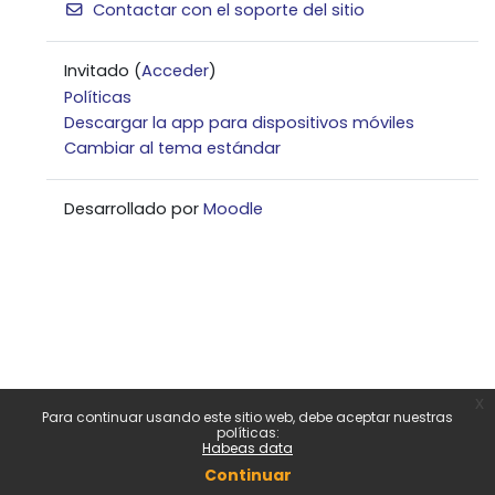
Contactar con el soporte del sitio
Invitado (
Acceder
)
Políticas
Descargar la app para dispositivos móviles
Cambiar al tema estándar
Desarrollado por
Moodle
x
Para continuar usando este sitio web, debe aceptar nuestras
políticas:
Habeas data
Continuar